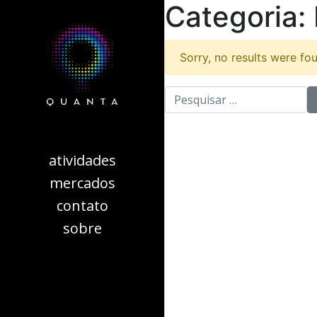
Categoria:
Sorry, no results were fo
pesquisar por:
atividades
mercados
contato
sobre