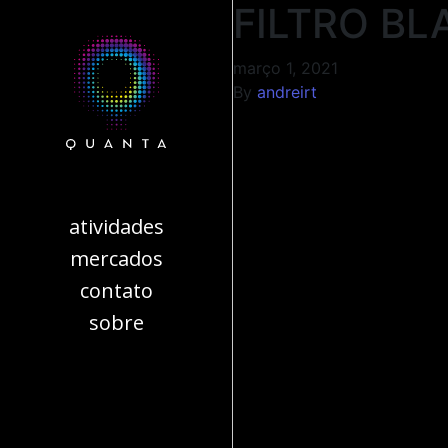
FILTRO BL
março 1, 2021
By
andreirt
atividades
mercados
contato
sobre