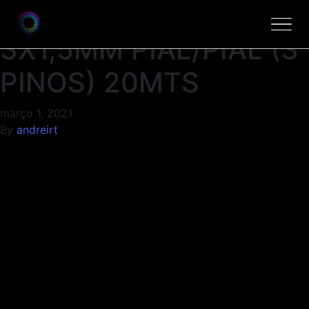
EXTENCOES P.P
3X1,5MM PIAL/PIAL (3
PINOS) 20MTS
março 1, 2021
By
andreirt