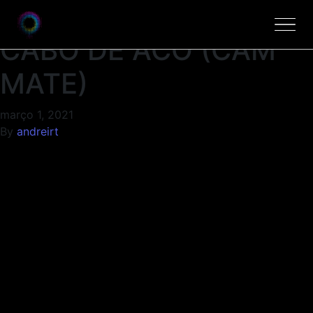
ESTICADORES P/
CABO DE ACO (CAM
MATE)
março 1, 2021
By
andreirt