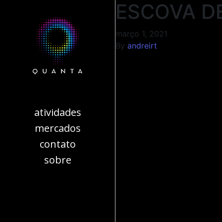
ESCOVA D
março 1, 2021
By
andreirt
atividades
mercados
contato
sobre