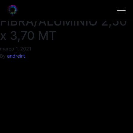
ESCADA EXT.DE
FIBRA/ALUMINIO 2,50
x 3,70 MT
março 1, 2021
By
andreirt