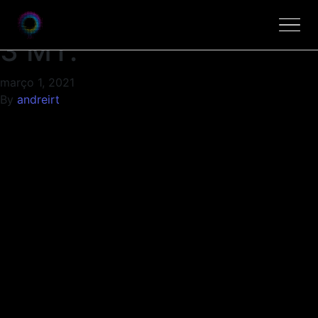
ESCADA DE MADEIRA
3 MT.
março 1, 2021
By
andreirt