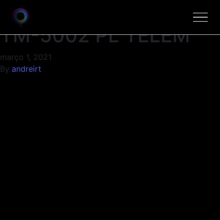
COLMEIA P/LUZ FRIA
TM-5002 PL TELEM
março 1, 2021
By
andreirt