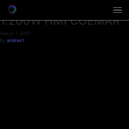
CANHAO ELIPS.
1.200W HMI COEMAR
março 1, 2021
By
andreirt